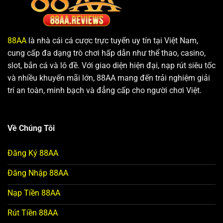
88AA
là nhà cái cá cược trực tuyến uy tín tại Việt Nam,
cung cấp đa dạng trò chơi hấp dẫn như thể thao, casino,
slot, bắn cá và lô đề. Với giao diện hiện đại, nạp rút siêu tốc
và nhiều khuyến mãi lớn, 88AA mang đến trải nghiệm giải
trí an toàn, minh bạch và đẳng cấp cho người chơi Việt.
Về Chúng Tôi
Đăng Ký 88AA
Đăng Nhập 88AA
Nạp Tiền 88AA
Rút Tiền 88AA