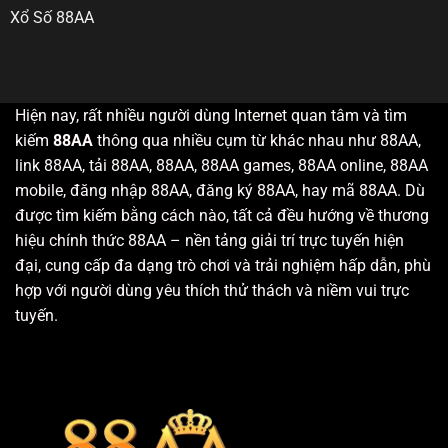
Xổ Số 88AA
Hiện nay, rất nhiều người dùng Internet quan tâm và tìm
kiếm
88AA
thông qua nhiều cụm từ khác nhau như 88AA,
link 88AA, tải 88AA, 88AA, 88AA games, 88AA online, 88AA
mobile, đăng nhập 88AA, đăng ký 88AA, hay mã 88AA. Dù
được tìm kiếm bằng cách nào, tất cả đều hướng về thương
hiệu chính thức 88AA – nền tảng giải trí trực tuyến hiện
đại, cung cấp đa dạng trò chơi và trải nghiệm hấp dẫn, phù
hợp với người dùng yêu thích thử thách và niềm vui trực
tuyến.