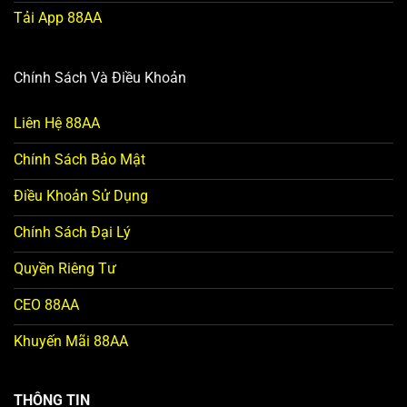
Tải App 88AA
Chính Sách Và Điều Khoản
Liên Hệ 88AA
Chính Sách Bảo Mật
Điều Khoản Sử Dụng
Chính Sách Đại Lý
Quyền Riêng Tư
CEO 88AA
Khuyến Mãi 88AA
THÔNG TIN