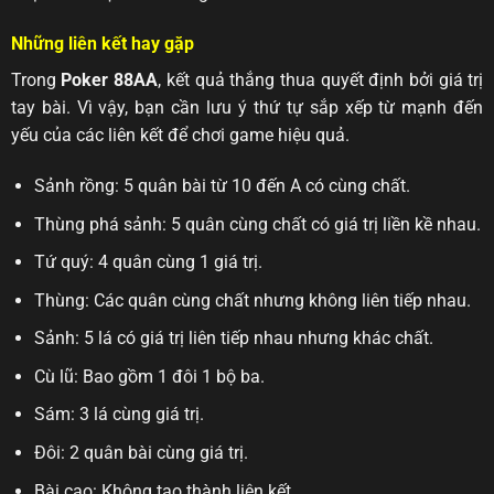
Những liên kết hay gặp
Trong
Poker 88AA
, kết quả thắng thua quyết định bởi giá trị
tay bài. Vì vậy, bạn cần lưu ý thứ tự sắp xếp từ mạnh đến
yếu của các liên kết để chơi game hiệu quả.
Sảnh rồng: 5 quân bài từ 10 đến A có cùng chất.
Thùng phá sảnh: 5 quân cùng chất có giá trị liền kề nhau.
Tứ quý: 4 quân cùng 1 giá trị.
Thùng: Các quân cùng chất nhưng không liên tiếp nhau.
Sảnh: 5 lá có giá trị liên tiếp nhau nhưng khác chất.
Cù lũ: Bao gồm 1 đôi 1 bộ ba.
Sám: 3 lá cùng giá trị.
Đôi: 2 quân bài cùng giá trị.
Bài cao: Không tạo thành liên kết.