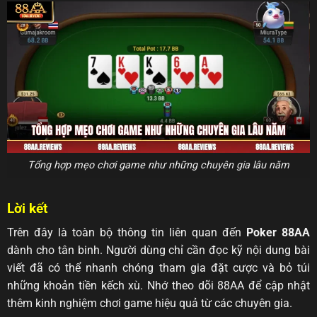
Tổng hợp mẹo chơi game như những chuyên gia lâu năm
Lời kết
Trên đây là
toàn bộ thông tin liên quan đến
Poker 88AA
dành cho tân binh. Người dùng chỉ cần đọc kỹ nội dung bài
viết đã có thể nhanh chóng tham gia đặt cược và bỏ túi
những khoản tiền kếch xù. Nhớ theo dõi 88AA để cập nhật
thêm kinh nghiệm chơi game hiệu quả từ các chuyên gia.