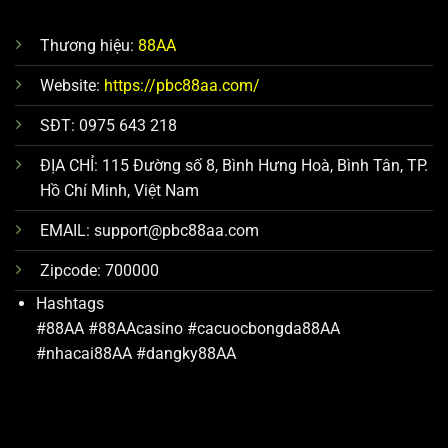
Thương hiệu:
88AA
Website:
https://pbc88aa.com/
SĐT:
0975 643 218
ĐỊA CHỈ:
115 Đường số 8, Bình Hưng Hoà, Bình Tân, TP.
Hồ Chí Minh, Việt Nam
EMAIL:
support@pbc88aa.com
Zipcode: 700000
Hashtags
#88AA #88AAcasino #cacuocbongda88AA
#nhacai88AA #dangky88AA