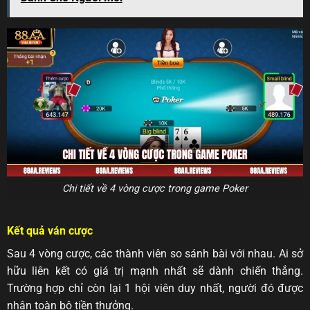
Chi tiết về 4 vòng cược trong game Poker
Kết quả ván cược
Sau 4 vòng cược, các thành viên so sánh bài với nhau. Ai sở
hữu liên kết có giá trị mạnh nhất sẽ dành chiến thắng.
Trường hợp chỉ còn lại 1 hội viên duy nhất, người đó được
nhận toàn bộ tiền thưởng.