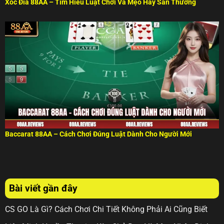
Xóc Đĩa 88AA – Tìm Hiểu Luật Chơi Và Mẹo Hay Săn Thưởng
Baccarat 88AA – Cách Chơi Đúng Luật Dành Cho Người Mới
Bài viết gần đây
CS GO Là Gì? Cách Chơi Chi Tiết Không Phải Ai Cũng Biết