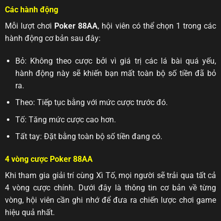
Các hành động
Mỗi lượt chơi
Poker 88AA
, hội viên có thể chọn 1 trong các
hành động cơ bản sau đây:
Bỏ: Không theo cược bởi vì giá trị các lá bài quá yếu,
hành động này sẽ khiến bạn mất toàn bộ số tiền đã bỏ
ra.
Theo: Tiếp tục bằng với mức cược trước đó.
Tố: Tăng mức cược cao hơn.
Tất tay: Đặt bằng toàn bộ số tiền đang có.
4 vòng cược Poker 88AA
Khi tham gia giải trí cùng Xì Tố, mọi người sẽ trải qua tất cả
4 vòng cược chính. Dưới đây là thông tin cơ bản về từng
vòng, hội viên cần ghi nhớ để đưa ra chiến lược chơi game
hiệu quả nhất.