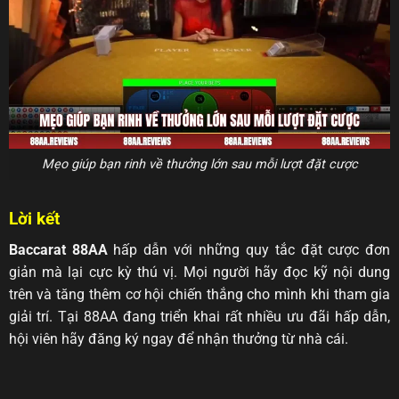
Mẹo giúp bạn rinh về thưởng lớn sau mỗi lượt đặt cược
Lời kết
Baccarat 88AA
hấp dẫn với những quy tắc đặt cược đơn
giản mà lại cực kỳ thú vị. Mọi người hãy đọc kỹ nội dung
trên và tăng thêm cơ hội chiến thắng cho mình khi tham gia
giải trí. Tại 88AA đang triển khai rất nhiều ưu đãi hấp dẫn,
hội viên hãy đăng ký ngay để nhận thưởng từ nhà cái.