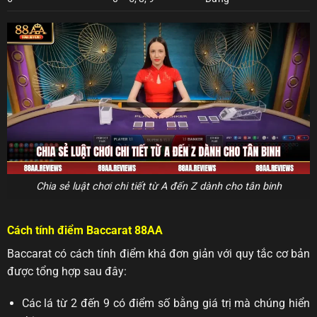
Chia sẻ luật chơi chi tiết từ A đến Z dành cho tân binh
Cách tính điểm Baccarat 88AA
Baccarat có cách tính điểm khá đơn giản với quy tắc cơ bản
được tổng hợp sau đây:
Các lá từ 2 đến 9 có điểm số bằng giá trị mà chúng hiển