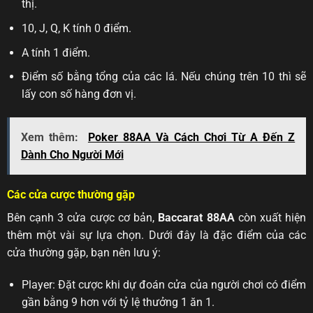
thị.
10, J, Q, K tính 0 điểm.
A tính 1 điểm.
Điểm số bằng tổng của các lá. Nếu chúng trên 10 thì sẽ
lấy con số hàng đơn vị.
Xem thêm:
Poker 88AA Và Cách Chơi Từ A Đến Z
Dành Cho Người Mới
Các cửa cược thường gặp
Bên cạnh 3 cửa cược cơ bản,
Baccarat 88AA
còn xuất hiện
thêm một vài sự lựa chọn. Dưới đây là đặc điểm của các
cửa thường gặp, bạn nên lưu ý:
Player: Đặt cược khi dự đoán cửa của người chơi có điểm
gần bằng 9 hơn với tỷ lệ thưởng 1 ăn 1.