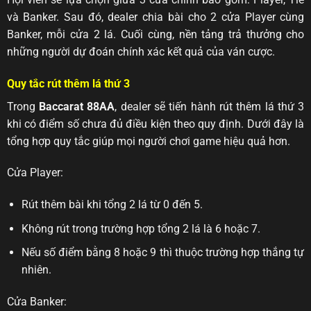
và Banker. Sau đó, dealer chia bài cho 2 cửa Player cùng
Banker, mỗi cửa 2 lá. Cuối cùng, nền tảng trả thưởng cho
những người dự đoán chính xác kết quả của ván cược.
Quy tắc rút thêm lá thứ 3
Trong
Baccarat 88AA
, dealer sẽ tiến hành rút thêm lá thứ 3
khi có điểm số chưa đủ điều kiện theo quy định. Dưới đây là
tổng hợp quy tắc giúp mọi người chơi game hiệu quả hơn.
Cửa Player:
Rút thêm bài khi tổng 2 lá từ 0 đến 5.
Không rút trong trường hợp tổng 2 lá là 6 hoặc 7.
Nếu số điểm bằng 8 hoặc 9 thì thuộc trường hợp thắng tự
nhiên.
Cửa Banker: