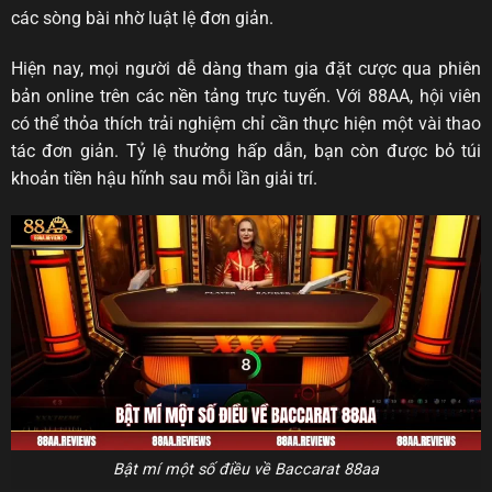
các sòng bài nhờ luật lệ đơn giản.
Hiện nay, mọi người dễ dàng tham gia đặt cược qua phiên
bản online trên các nền tảng trực tuyến. Với
88AA, hội viên
có thể thỏa thích trải nghiệm chỉ cần thực hiện một vài thao
tác đơn giản. Tỷ lệ thưởng hấp dẫn, bạn còn được bỏ túi
khoản tiền hậu hĩnh sau mỗi lần giải trí.
Bật mí một số điều về Baccarat 88aa