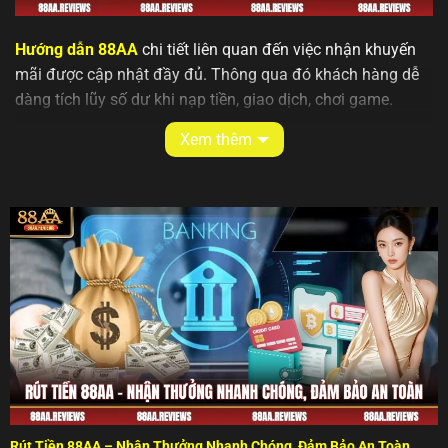
Hướng dẫn 88AA
chi tiết liên quan đến việc nhận khuyến
mãi được cập nhật đầy đủ. Thông qua đó khách hàng dễ
dàng tích lũy số dư khi nạp tiền, giao dịch, chơi game.
Chúng tôi cung cấp nhiều chương trình tặng thưởng, tuy
Xem thêm
nhiên, bạn cần nắm rõ quy trình và điều kiện đi kèm. Đồng
hành cùng 88AA sở hữu phần thưởng ngay để không lỡ bất
cứ phúc lợi nào dành cho bạn.
Hướng dẫn 88AA Điều kiện nhận ưu đãi – Tuân
thủ đúng điều khoản điều kiện
Mỗi
hướng dẫn 88AA
hưởng ưu đãi đều có quy định riêng.
Tuy nhiên, tất cả đều tuân thủ điều khoản điều kiện chung
mà chúng tôi cung cấp. Trước khi tham gia, thành viên cần
chú ý những vấn đề sau đây:
Rút Tiền 88AA – Nhận Thưởng Nhanh Chóng, Đảm Bảo An Toàn