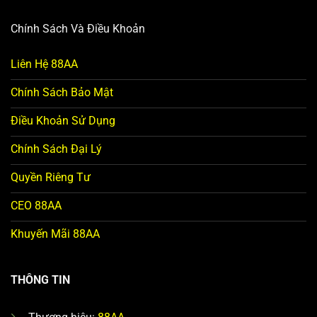
chồng chéo doanh thu tính thưởng.
Chính Sách Và Điều Khoản
Có thể thực hiện hướng dẫn 88AA rút tiền ngay khi nhận
ưu đãi không?
Liên Hệ 88AA
Hầu hết ưu đãi đều yêu cầu hoàn toành doanh thu cược
Chính Sách Bảo Mật
hợp lệ trước khi rút. Tuy nhiên cũng có một số chương trình
cho phép rút ngay sau khi thanh toán. Điều này sẽ được
Điều Khoản Sử Dụng
thể hiện trong phần nội dung, khách hàng đọc kỹ để thực
hiện đúng.
Chính Sách Đại Lý
Quyền Riêng Tư
Mới đăng ký thành viên có thể hưởng chương trình nào?
Tài khoản mới hiện đang áp dụng chương trình nạp đầu
CEO 88AA
tặng 68.888k và tặng tiền khi nạp lần 2. Chỉ cần nạp là có
Khuyến Mãi 88AA
thưởng, hoàn thành đủ 5 vòng cược sẽ được rút.
Lời kết
THÔNG TIN
Hướng dẫn 88AA
chi tiết về việc nhận ưu đãi giúp thành
viên tận dụng tối đa phúc lợi nền tảng cung cấp. Tìm hiểu