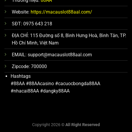
Thương hiệu:
88AA
kỹ điều khoản điều kiện, quy định và tuân thủ yêu cầu là
Website:
https://macauslot88aal.com/
chìa khóa giúp hạn chế rủi ro, chơi game an toàn. Đăng ký
88AA
ngay giúp bạn không bỏ lỡ bất cứ cơ hội nhận quà
SĐT:
0975 643 218
khủng nào đang triển khai.
ĐỊA CHỈ:
115 Đường số 8, Bình Hưng Hoà, Bình Tân, TP.
Hồ Chí Minh, Việt Nam
EMAIL:
support@macauslot88aal.com
Zipcode: 700000
Hashtags
#88AA #88AAcasino #cacuocbongda88AA
#nhacai88AA #dangky88AA
Copyright 2026 ©
All Right Reserved