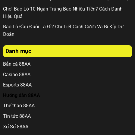
Chơi Bao Lô 10 Ngàn Trúng Bao Nhiêu Tiền? Cách Đánh
Chương trình
Chi tiết
Hiệu Quả
Năm mới vui vẻ nhận lì
Phát thưởng lúc 19, 20, 21 và 22h hàng
Bao Lô Đầu Đuôi Là Gì? Chi Tiết Cách Cược Và Bí Kíp Dự
xì giá trị
ngày
Đoán
Mời bạn bè cùng tham gia, phát thưởng
Rương kho báu
khi nạp từ 500k
Danh mục
Thăng cấp VIP slot
Thưởng lớn 200 triệu
bắn cá
Bắn cá 88AA
Ngoài ra, khi truy cập chuyên mục Khuyến mãi của sân
Casino 88AA
chơi thành viên còn có khá nhiều ưu đãi khác. Tất cả được
Esports 88AA
hiển thị đầy đủ, nội dung và điều kiện chi tiết.
Hướng dẫn 88AA
Hướng dẫn 88AA nhận ưu đãi cực nhanh
Thể thao 88AA
Quy trình
hướng dẫn 88AA
thu khuyến mãi khá đơn giản,
Tin tức 88AA
chỉ mất vài phút thao tác. Ngay cả những người mới tham
gia cũng không gặp khó khăn khi trải nghiệm lần đầu.
Xổ Số 88AA
Hướng dẫn chi tiết như sau: