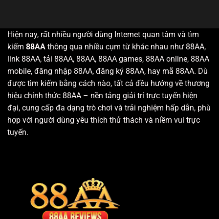
Hiện nay, rất nhiều người dùng Internet quan tâm và tìm
kiếm
88AA
thông qua nhiều cụm từ khác nhau như 88AA,
link 88AA, tải 88AA, 88AA, 88AA games, 88AA online, 88AA
mobile, đăng nhập 88AA, đăng ký 88AA, hay mã 88AA. Dù
được tìm kiếm bằng cách nào, tất cả đều hướng về thương
hiệu chính thức 88AA – nền tảng giải trí trực tuyến hiện
đại, cung cấp đa dạng trò chơi và trải nghiệm hấp dẫn, phù
hợp với người dùng yêu thích thử thách và niềm vui trực
Hướng dẫn 88AA chi tiết cách hưởng ưu đãi
tuyến.
Bước 1: Đăng nhập trang chủ chính thức bằng tài khoản
của mình.
Bước 2: Truy cập mục khuyến mãi và đọc kỹ các điều
khoản, nội dung chương trình trước khi thực hiện
hướng
dẫn 88AA
tận hưởng quà.