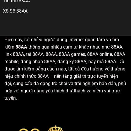
Tin tức 88AA
Xổ Số 88AA
Hiện nay, rất nhiều người dùng Internet quan tâm và tìm
kiếm
88AA
thông qua nhiều cụm từ khác nhau như 88AA,
link 88AA, tải 88AA, 88AA, 88AA games, 88AA online, 88AA
mobile, đăng nhập 88AA, đăng ký 88AA, hay mã 88AA. Dù
được tìm kiếm bằng cách nào, tất cả đều hướng về thương
hiệu chính thức 88AA – nền tảng giải trí trực tuyến hiện
đại, cung cấp đa dạng trò chơi và trải nghiệm hấp dẫn, phù
hợp với người dùng yêu thích thử thách và niềm vui trực
tuyến.