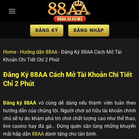
ĐĂNG KÝ
ĐĂNG NHẬP
Home
-
Hướng dẫn 88AA
-
Đăng Ký 88AA Cách Mở Tài
Khoản Chi Tiết Chỉ 2 Phút
Đăng Ký 88AA Cách Mở Tài Khoản Chi Tiết
Chỉ 2 Phút
Đăng ký 88AA
vô cùng dễ dàng nếu thành viên tuân theo
hướng dẫn của chúng tôi. Người chơi sở hữu tài khoản chính
chủ sẽ tự do khám phá trò chơi chất lượng cao như thể thao,
live casino hay đá gà… Đừng quên săn lùng những khuyến
mãi hấp dẫn
88AA
dành tặng cho tân binh.