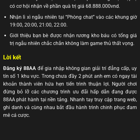
có cơ hội nhận về phần quà trị giá 68.888.000vnd.
Nhận lì xì ngẫu nhiên tại “Phòng chat” vào các khung giờ
19:00, 20:00, 21:00, 22:00.
Giới thiệu bạn bè được nhận rương kho báu có tổng giá
trị ngẫu nhiên chắc chắn không làm game thủ thất vọng.
Lời kết
Đăng ký 88AA
để gia nhập không gian giải trí đẳng cấp, uy
tín số 1 khu vực. Trong chưa đầy 2 phút anh em có ngay tài
khoản thành viên hứa hẹn tiến trình thuận lợi. Người chơi
đừng bỏ lỡ các chương trình ưu đãi hấp dẫn đang được
88AA phát hành tại nền tảng. Nhanh tay truy cập trang web,
ghi danh và cùng nhau bắt đầu hành trình chinh phục đam
mê cá cược.