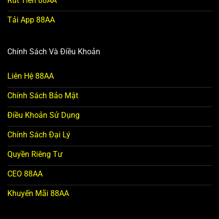
Rút Tiền 88AA
Tải App 88AA
Chính Sách Và Điều Khoản
Liên Hệ 88AA
Chính Sách Bảo Mật
Điều Khoản Sử Dụng
Chính Sách Đại Lý
Quyền Riêng Tư
CEO 88AA
Khuyến Mãi 88AA