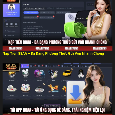
Nạp Tiền 88AA – Đa Dạng Phương Thức Gửi Vốn Nhanh Chóng