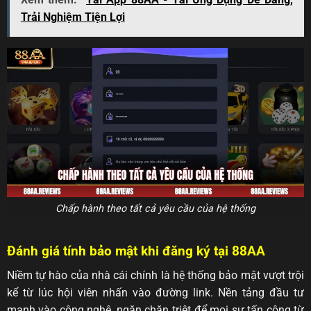
Trải Nghiệm Tiện Lợi
Chấp hành theo tất cả yêu cầu của hệ thống
Đánh giá tính bảo mật khi đăng ký tại 88AA
Niềm tự hào của nhà cái chính là hệ thống bảo mật vượt trội
kể từ lúc hội viên nhấn vào đường link. Nền tảng đầu tư
mạnh vào công nghệ, ngăn chặn triệt để mọi sự tấn công từ