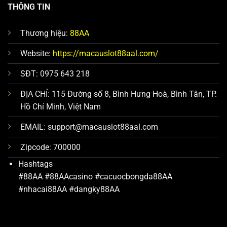
THÔNG TIN
Thương hiệu:
88AA
Website:
https://macauslot88aal.com/
SĐT:
0975 643 218
ĐỊA CHỈ:
115 Đường số 8, Bình Hưng Hoà, Bình Tân, TP.
Hồ Chí Minh, Việt Nam
EMAIL:
support@macauslot88aal.com
Zipcode: 700000
Hashtags
#88AA #88AAcasino #cacuocbongda88AA
#nhacai88AA #dangky88AA