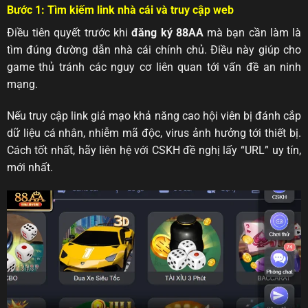
Bước 1: Tìm kiếm link nhà cái và truy cập web
Điều tiên quyết trước khi
đăng ký 88AA
mà bạn cần làm là
tìm đúng đường dẫn nhà cái chính chủ. Điều này giúp cho
game thủ tránh các nguy cơ liên quan tới vấn đề an ninh
mạng.
Nếu truy cập link giả mạo khả năng cao hội viên bị đánh cắp
dữ liệu cá nhân, nhiễm mã độc, virus ảnh hưởng tới thiết bị.
Cách tốt nhất, hãy liên hệ với CSKH đề nghị lấy “URL” uy tín,
mới nhất.