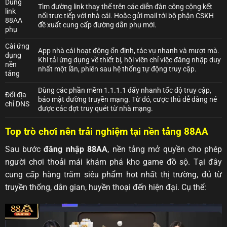
Dùng
Tìm đường link thay thế trên các diễn đàn công cộng kết
link
nối trực tiếp với nhà cái. Hoặc gửi mail tới bộ phận CSKH
88AA
đề xuất cung cấp đường dẫn phụ mới.
phụ
Cài ứng
App nhà cái hoạt động ổn định, tác vụ nhanh và mượt mà.
dụng
Khi tải ứng dụng về thiết bị, hội viên chỉ việc đăng nhập duy
nền
nhất một lần, phiên sau hệ thống tự động truy cập.
tảng
Dùng các phần mềm 1.1.1.1 đẩy nhanh tốc độ truy cập,
Đổi địa
bảo mật đường truyền mạng. Từ đó, cược thủ dễ dàng né
chỉ DNS
được các đợt truy quét từ nhà mạng.
Top trò chơi nên trải nghiệm tại nền tảng 88AA
Sau bước
đăng nhập 88AA
, nền tảng mở quyền cho phép
người chơi thoải mái khám phá kho game đồ sộ. Tại đây
cung cấp hàng trăm siêu phẩm hot nhất thị trường, đủ từ
truyền thống, dân gian, huyền thoại đến hiện đại. Cụ thể: