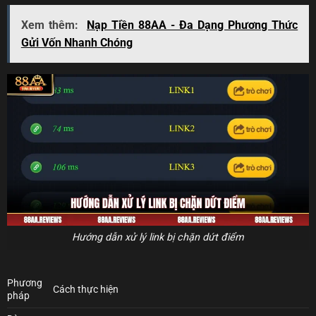
Xem thêm:
Nạp Tiền 88AA - Đa Dạng Phương Thức
Gửi Vốn Nhanh Chóng
Hướng dẫn xử lý link bị chặn dứt điểm
Phương
Cách thực hiện
pháp