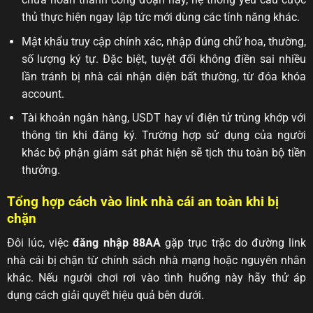
thủ thực hiện ngay lập tức mới dùng các tính năng khác.
Mật khẩu truy cập chính xác, nhập đúng chữ hoa, thường,
số lượng ký tự. Đặc biệt, tuyệt đối không điền sai nhiều
lần tránh bị nhà cái nhận diện bất thường, từ đóa khóa
account.
Tài khoản ngân hàng, USDT hay ví điện tử trùng khớp với
thông tin khi đăng ký. Trường hợp sử dụng của người
khác bộ phận giám sát phát hiện sẽ tịch thu toàn bộ tiền
thưởng.
Tổng hợp cách vào link nhà cái an toàn khi bị
chặn
Đôi lúc, việc
đăng nhập 88AA
gặp trục trặc do đường link
nhà cái bị chặn từ chính sách nhà mạng hoặc nguyên nhân
khác. Nếu người chơi rơi vào tình huống này hãy thử áp
dụng cách giải quyết hiệu quả bên dưới.