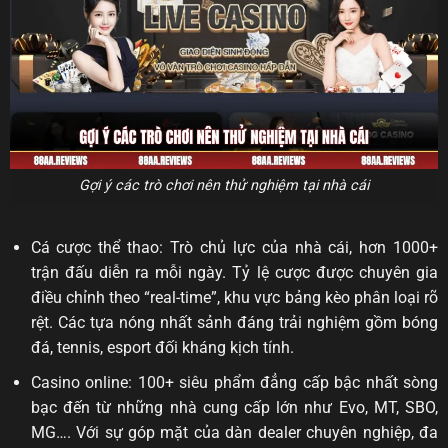
Gợi ý các trò chơi nên thử nghiệm tại nhà cái
Cá cược thể thao: Trò chủ lực của nhà cái, hơn 1000+
trận đấu diễn ra mỗi ngày. Tỷ lệ cược được chuyên gia
điều chỉnh theo “real-time”, khu vực bảng kèo phân loại rõ
rệt. Các tựa nóng nhất sảnh đáng trải nghiệm gồm bóng
đá, tennis, esport đối kháng kịch tính.
Casino online: 100+ siêu phẩm đẳng cấp bậc nhất sòng
bạc đến từ những nhà cung cấp lớn như Evo, MT, SBO,
MG…. Với sự góp mặt của dàn dealer chuyên nghiệp, đa