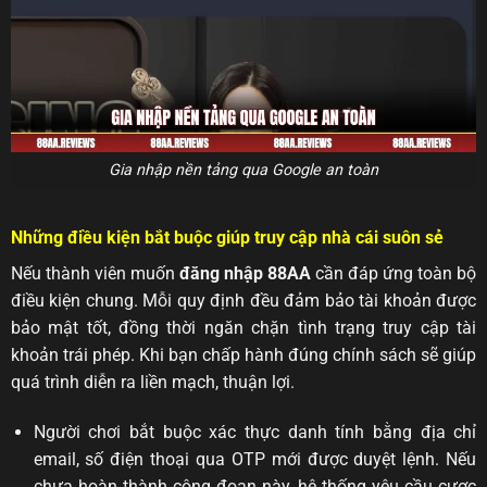
Gia nhập nền tảng qua Google an toàn
Những điều kiện bắt buộc giúp truy cập nhà cái suôn sẻ
Nếu thành viên muốn
đăng nhập 88AA
cần đáp ứng toàn bộ
điều kiện chung. Mỗi quy định đều đảm bảo tài khoản được
bảo mật tốt, đồng thời ngăn chặn tình trạng truy cập tài
khoản trái phép. Khi bạn chấp hành đúng chính sách sẽ giúp
quá trình diễn ra liền mạch, thuận lợi.
Người chơi bắt buộc xác thực danh tính bằng địa chỉ
email, số điện thoại qua OTP mới được duyệt lệnh. Nếu
chưa hoàn thành công đoạn này, hệ thống yêu cầu cược