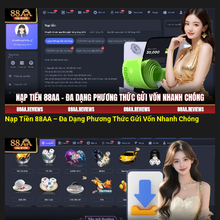
Nạp Tiền 88AA – Đa Dạng Phương Thức Gửi Vốn Nhanh Chóng