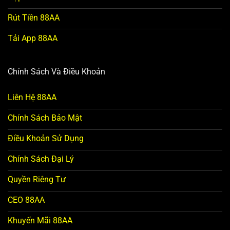
Rút Tiền 88AA
Tải App 88AA
Chính Sách Và Điều Khoản
Liên Hệ 88AA
Chính Sách Bảo Mật
Điều Khoản Sử Dụng
Chính Sách Đại Lý
Quyền Riêng Tư
CEO 88AA
Khuyến Mãi 88AA