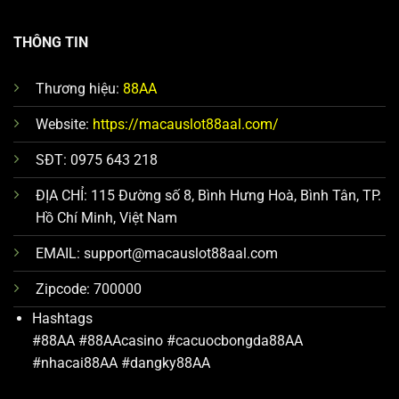
THÔNG TIN
Thương hiệu:
88AA
Website:
https://macauslot88aal.com/
SĐT:
0975 643 218
ĐỊA CHỈ:
115 Đường số 8, Bình Hưng Hoà, Bình Tân, TP.
Hồ Chí Minh, Việt Nam
EMAIL:
support@macauslot88aal.com
Zipcode: 700000
Hashtags
#88AA #88AAcasino #cacuocbongda88AA
#nhacai88AA #dangky88AA