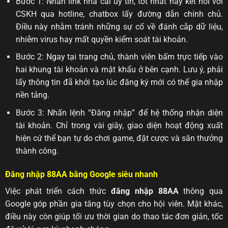
Bước 1: Nhấn link nhà cái uy tín, tốt nhất hãy kết nối với
CSKH qua hotline, chatbox lấy đường dẫn chính chủ.
Điều này nhằm tránh những sự cố về đánh cắp dữ liệu,
nhiễm virus hay mất quyền kiểm soát tài khoản.
Bước 2: Ngay tại trang chủ, thành viên bấm trực tiếp vào
hai khung tài khoản và mật khẩu ở bên cạnh. Lưu ý, phải
lấy thông tin đã khởi tạo lúc đăng ký mới có thể gia nhập
nền tảng.
Bước 3: Nhấn lệnh “Đăng nhập” để hệ thống nhận diện
tài khoản. Chỉ trong vài giây, giao diện hoạt động xuất
hiện cứ thể bạn tự do chơi game, đặt cược và săn thưởng
thành công.
Đăng nhập 88AA bằng Google siêu nhanh
Việc phát triển cách thức
đăng nhập 88AA
thông qua
Google góp phần gia tăng tùy chọn cho hội viên. Mặt khác,
điều này còn giúp tối ưu thời gian do thao tác đơn giản, tốc