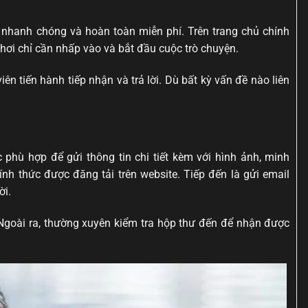
nhanh chóng và hoàn toàn miễn phí. Trên trang chủ chính
chơi chỉ cần nhấp vào và bắt đầu cuộc trò chuyện.
ên tiến hành tiếp nhận và trả lời. Dù bất kỳ vấn đề nào liên
 phù hợp để gửi thông tin chi tiết kèm với hình ảnh, minh
ính thức được đăng tải trên website. Tiếp đến là gửi email
ời.
. Ngoài ra, thường xuyên kiểm tra hộp thư đến để nhận được