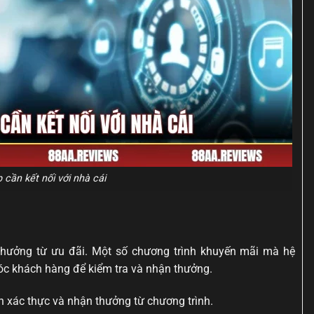
 cần kết nối với nhà cái
 thưởng từ ưu đãi. Một số chương trình khuyến mãi mà hệ
sóc khách hàng để kiểm tra và nhận thưởng.
ành xác thực và nhận thưởng từ chương trình.