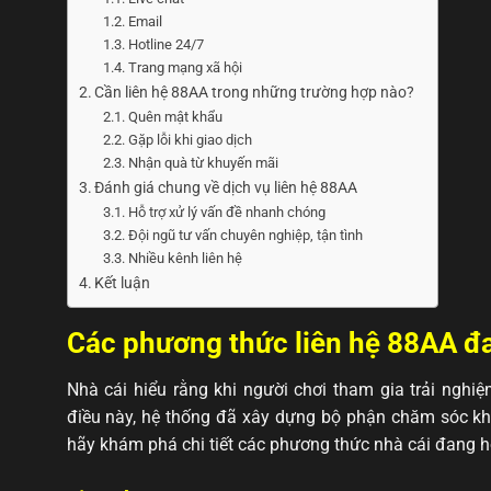
Email
Hotline 24/7
Trang mạng xã hội
Cần liên hệ 88AA trong những trường hợp nào?
Quên mật khẩu
Gặp lỗi khi giao dịch
Nhận quà từ khuyến mãi
Đánh giá chung về dịch vụ liên hệ 88AA
Hỗ trợ xử lý vấn đề nhanh chóng
Đội ngũ tư vấn chuyên nghiệp, tận tình
Nhiều kênh liên hệ
Kết luận
Các phương thức liên hệ 88AA đa
Nhà cái hiểu rằng khi người chơi tham gia trải nghi
điều này, hệ thống đã xây dựng bộ phận chăm sóc khá
hãy khám phá chi tiết các phương thức nhà cái đang hỗ