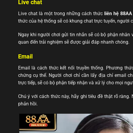
Live chat
Live chat là một trong những cách thức
liên hệ 88AA
thức của hệ thống sẽ có khung chat trực tuyến, người 
Ngay khi người chơi gửi tin nhắn sẽ có bộ phận nhân vi
quan đến trải nghiệm sẽ được giải đáp nhanh chóng.
Email
Email là cách thức kết nối truyền thống. Phương thức
chứng cụ thể. Người chơi chỉ cần lấy địa chỉ email ch
trực tiếp, sẽ có bộ phận tiếp nhận và xử lý cho mọi ngư
Chú ý với cách thức này, hãy ghi tiêu đề thật rõ ràng
phản hồi.