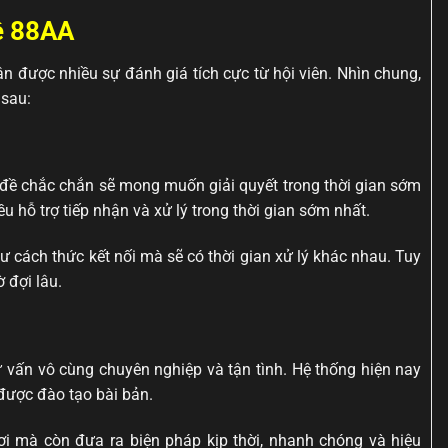
hệ 88AA
ận được nhiều sự đánh giá tích cực từ hội viên. Nhìn chung,
 sau:
 đề chắc chắn sẽ mong muốn giải quyết trong thời gian sớm
u hỗ trợ tiếp nhận và xử lý trong thời gian sớm nhất.
 cách thức kết nối mà sẽ có thời gian xử lý khác nhau. Tuy
 đợi lâu.
 vấn vô cùng chuyên nghiệp và tận tình. Hệ thống hiện nay
được đào tạo bài bản.
ơi mà còn đưa ra biện pháp kịp thời, nhanh chóng và hiệu