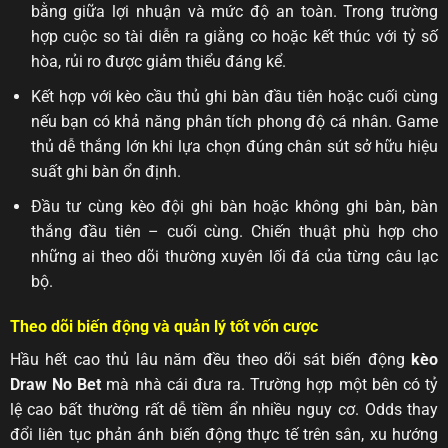
bằng giữa lợi nhuận và mức độ an toàn. Trong trường
hợp cuộc so tài diễn ra giằng co hoặc kết thúc với tỷ số
hòa, rủi ro được giảm thiểu đáng kể.
Kết hợp với kèo cầu thủ ghi bàn đầu tiên hoặc cuối cùng
nếu bạn có khả năng phân tích phong độ cá nhân. Game
thủ dễ thắng lớn khi lựa chọn đúng chân sút sở hữu hiệu
suất ghi bàn ổn định.
Đầu tư cùng kèo đội ghi bàn hoặc không ghi bàn, bàn
thắng đầu tiên – cuối cùng. Chiến thuật phù hợp cho
những ai theo dõi thường xuyên lối đá của từng câu lạc
bộ.
Theo dõi biến động và quản lý tốt vốn cược
Hầu hết cao thủ lâu năm đều theo dõi sát biến động
kèo
Draw No Bet
mà nhà cái đưa ra. Trường hợp một bên có tỷ
lệ cao bất thường rất dễ tiềm ẩn nhiều nguy cơ. Odds thay
đổi liên tục phản ánh biến động thực tế trên sân, xu hướng