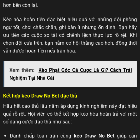
hơn bên còn lại.
Kèo hòa hoàn tiền đặc biệt hiệu quả với những đội phòng
ngự tốt, chơi chắc chắn, ghi bàn ít nhưng ổn định. Bạn hãy
ưu tiên các cuộc so tài có chênh lệch thực lực rõ rệt. Khi
chọn đội cửa trên, bạn nắm cơ hội thắng cao hơn, đồng thời
vẫn được hoàn tiền nếu trận hòa.
Xem thêm:
Kèo Phạt Góc Cá Cược Là Gì? Cách Trải
Nghiệm Tại Nhà Cái
Kết hợp kèo Draw No Bet đặc thù
Hầu hết cao thủ lâu năm áp dụng kinh nghiệm này đạt hiệu
quả rõ rệt. Hội viên có thể kết hợp kèo hòa hoàn trả với một
số dạng cược đặc thù như sau:
Đánh chấp toàn trận cùng
kèo Draw No Bet
giúp cân