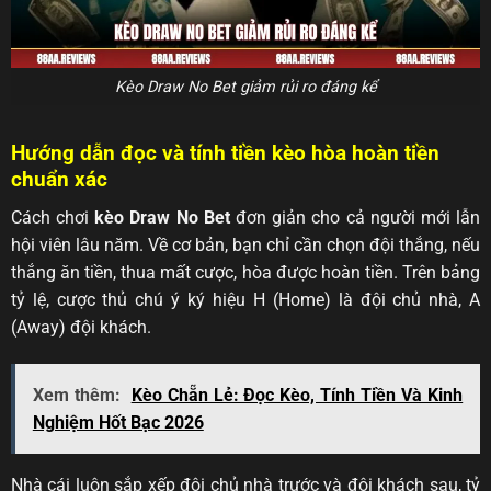
Kèo Draw No Bet giảm rủi ro đáng kể
Hướng dẫn đọc và tính tiền kèo hòa hoàn tiền
chuẩn xác
Cách chơi
kèo Draw No Bet
đơn giản cho cả người mới lẫn
hội viên lâu năm. Về cơ bản, bạn chỉ cần chọn đội thắng, nếu
thắng ăn tiền, thua mất cược, hòa được hoàn tiền. Trên bảng
tỷ lệ, cược thủ chú ý ký hiệu H (Home) là đội chủ nhà, A
(Away) đội khách.
Xem thêm:
Kèo Chẵn Lẻ: Đọc Kèo, Tính Tiền Và Kinh
Nghiệm Hốt Bạc 2026
Nhà cái luôn sắp xếp đội chủ nhà trước và đội khách sau, tỷ