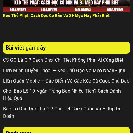
Kèo Thẻ Phạt: Cách Đọc Cơ Bản Và 3+ Mẹo Hay Phải Biết
Bài viết gần đây
CS GO Là Gì? Cách Chơi Chi Tiết Không Phải Ai Cũng Biết
Liên Minh Huyền Thoại – Kèo Chủ Đạo Và Mẹo Nhận Định
Liên Quân Mobile – Đặc Điểm Và Các Kèo Cá Cược Chủ Đạo
Chơi Bao Lô 10 Ngàn Trúng Bao Nhiêu Tiền? Cách Đánh
Hiệu Quả
Bao Lô Đầu Đuôi Là Gì? Chi Tiết Cách Cược Và Bí Kíp Dự
Đoán
Danh mục