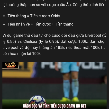
lệ thưởng thấp hơn so với cược châu Âu. Công thức tính tiền:
Tiền thắng = Tiền cược x Odds
Tiền nhận về = Tiền cược + Tiền thắng
Ví dụ, game thủ đầu tư cho cuộc đối đầu giữa Liverpool (tỷ
lệ 0.85) vs Chelsea (tỷ lệ 0.95), đặt cược 100k. Bạn chọn
Liverpool và đội này thắng ăn 185k, nếu thua mất 100k, hai
bên hòa nhận lại 100k.